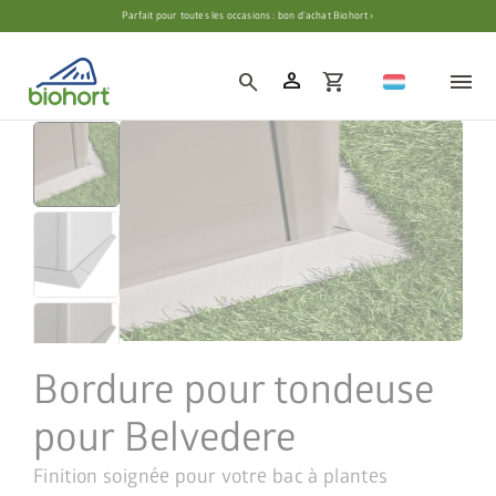
Paramètres des cookies
Parfait pour toutes les occasions : bon d’achat Biohort ›
person
search
shopping_cart
Bordure pour tondeuse
pour Belvedere
Finition soignée pour votre bac à plantes