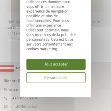
local_shipping
utilisons ces données pour
délai de 10 jours ouvrables
vous offrir la meilleure
expérience de navigation
possible et plus de
fonctionnalités. Pour vous
Fixée sur un cadre de sol, la bordure pour tondeuse se place
offrir une expérience
sur la pelouse. On fixe ensuite le potager surélevé sur la
utilisateur optimale, nous
bordure pour tondeuse (elle ne peut pas être montée
vous montrons de la publicité
ultérieurement). Largeur : 6,7 cm
personnalisée. Ceci est basé
sur votre consentement aux
cookies marketing.
Tout accepter
MADE IN AUSTRIA
Personnaliser
Biohort GmbH
Politique
Pürnstein 43, A-4120 Neufelden
de
confidentialité
call
+43 7282 / 7788 0
mail
office@biohort.at