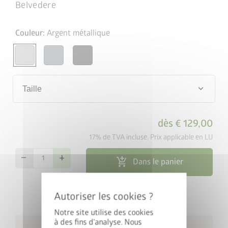
Belvedere
Couleur:
Argent métallique
keyboard_arrow_down
Taille
dès
€ 129,00
17% de TVA incluse. Prix applicable en LU
remove
add
add_shopping_cart
Dans le panier
map_search
Outil de recherche de revendeurs
Notre site utilise des cookies
à des fins d'analyse. Nous
Livraison gratuite dans un