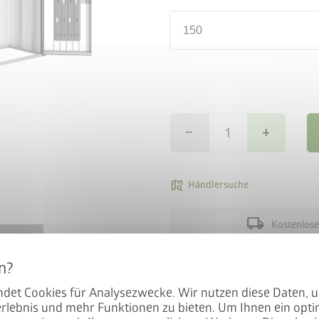
150
remove
add
map_search
Händlersuche
en BikeLift
local_shipping
Kostenlose
mit dem Preis: Der BikeLift
Das Woodstock Türpaket mit 
den Biohort Gerätehauses
det Cookies für Analysezwecke. Wir nutzen diese Daten, 
schützt Ihr Kaminholz vor un
.
rlebnis und mehr Funktionen zu bieten. Um Ihnen ein opti
um das auch nachträglich ei