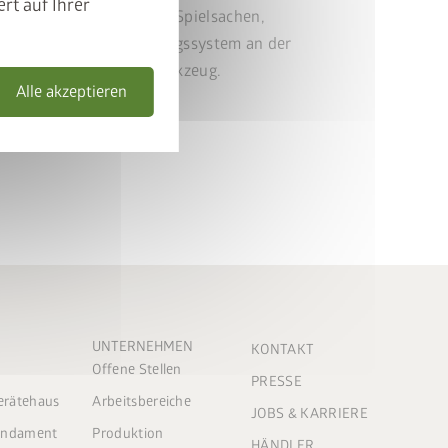
rt auf Ihrer
aktischen Stauraum für Spielsachen,
 Das integrierte Ordnungssystem an der
 Platz für das Gartenwerkzeug.
Alle akzeptieren
UNTERNEHMEN
KONTAKT
Offene Stellen
PRESSE
Gerätehaus
Arbeitsbereiche
JOBS & KARRIERE
Fundament
Produktion
HÄNDLER