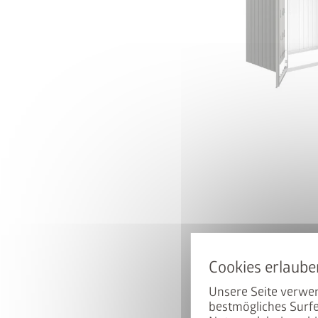
50% auf d
Hoch mit dem Bike. Runter 
ist beim Kauf eines passen
Unsere Seite verwen
zum halben Preis erhältlich
bestmögliches Surfe