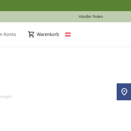
Händler finden
shopping_cart
n Konto
Warenkorb
location_on
zeigen