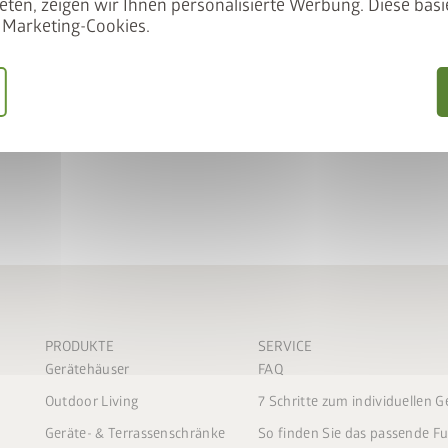
eten, zeigen wir Ihnen personalisierte Werbung. Diese basie
Woodstock ebenso gut als pr
Marketing-Cookies.
 unser Angebot
Blumentöpfe und Co. nutzen.
Türinnenseite schafft zudem
ift gemeinsam in den
IFT50
einlösen
keLift erhalten
 sparen
PRODUKTE
SERVICE
Gerätehäuser
FAQ
Outdoor Living
7 Schritte zum individuellen 
Geräte- & Terrassenschränke
So finden Sie das passende 