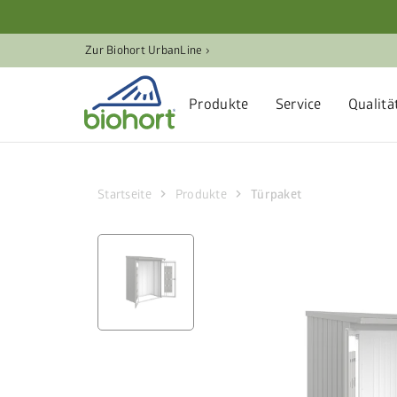
Cookie-Einstellungen
Zur Biohort UrbanLine ›
Produkte
Service
Qualitä
chevron_right
chevron_right
Startseite
Produkte
Türpaket