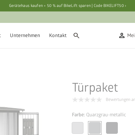
Gerätehaus kaufen = 50 % auf BikeLift sparen | Code BIKELIFT50 ›
search
person
t
Unternehmen
Kontakt
Mei
Türpaket
Bewertungen an
Farbe:
Quarzgrau-metallic