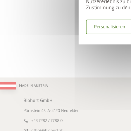
Nutzererlebnis zu bi
Zustimmung zu den 
So nutzen Sie
Personalisieren
Gerätehaus und BikeL
Warenkorb legen
Gutscheincode
BIKEL
50% Rabatt auf den Bi
Jetzt
MADE IN AUSTRIA
Biohort GmbH
Pürnstein 43, A-4120 Neufelden
call
+43 7282 / 7788 0
mail
office@biohort.at