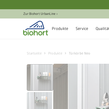
Cookie-Einstellungen
Zur Biohort UrbanLine ›
Produkte
Service
Qualitä
chevron_right
chevron_right
Startseite
Produkte
Türkörbe Neo