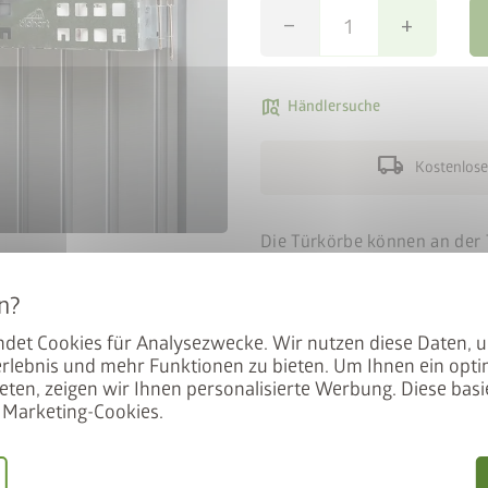
remove
add
map_search
Händlersuche
local_shipping
Kostenlose
Die Türkörbe können an der 
Ideal zum griffbereiten Lag
(2-Stück-Packung).
det Cookies für Analysezwecke. Wir nutzen diese Daten, 
Größe (B x T x H): 37 x 10 x 9
rlebnis und mehr Funktionen zu bieten. Um Ihnen ein opti
eten, zeigen wir Ihnen personalisierte Werbung. Diese basie
Marketing-Cookies.