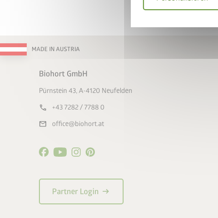
MADE IN AUSTRIA
Biohort GmbH
Pürnstein 43, A-4120 Neufelden
call
+43 7282 / 7788 0
mail
office@biohort.at
arrow_right_alt
Partner Login