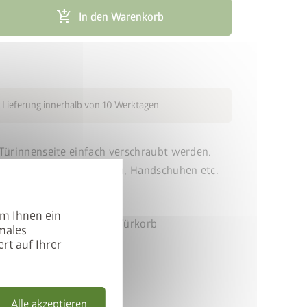
add_shopping_cart
In den Warenkorb
 Lieferung innerhalb von 10 Werktagen
Türinnenseite einfach verschraubt werden.
ern von Gartenwerkzeugen, Handschuhen etc.
um Ihnen ein
,5 cm, Traglast: 1 kg pro Türkorb
males
rt auf Ihrer
Alle akzeptieren