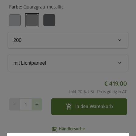
Farbe:
Quarzgrau-metallic
keyboard_arrow_down
200
keyboard_arrow_down
mit Lichtpaneel
€ 419,00
Inkl. 20 % USt., Preis gültig in AT
remove
add
add_shopping_cart
In den Warenkorb
map_search
Händlersuche