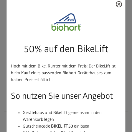
cancel
Kostenlose Lieferung
local_shipping
innerhalb von 10 Werktagen
In Verbindung mit dem Pflanzbeet bildet der Sichtschutz eine
dekorative Abgrenzung und dient nicht nur als Blick- ,
50% auf den BikeLift
sondern auch als Windschutz. Nicht kombinierbar mit
Frühbeetaufsatz oder Schneckenschutz. Höhe: 91 cm
Hoch mit dem Bike. Runter mit dem Preis: Der BikeLift ist
⚠️
HINWEIS
: An windexponierten Stellen ist das Produkt
beim Kauf eines passenden Biohort Gerätehauses zum
halben Preis erhältlich.
stark kippgefährdet, daher muss auf eine adäquate
Bodenbefestigung – mittels mitgelieferter
So nutzen Sie unser Angebot
Befestigungsmaterialien – unbedingt geachtet werden.
ACHTUNG
: Eine Nichtbefolgung kann zu Schäden am Produkt
selbst und/oder an Gegenständen in der Umgebung führen.
Gerätehaus und BikeLift gemeinsam in den
Warenkorb legen
Gutscheincode
BIKELIFT50
einlösen