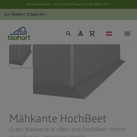
Cookie-Einstellungen
Gerätehaus kaufen = 50 % auf BikeLift sparen | Code BIKELIFT50 ›
Zur Biohort UrbanLine ›
person
search
shopping_cart
Mähkante HochBeet
Gratis Mähkante in silber zum HochBeet sichern
Bewertungen anzeigen