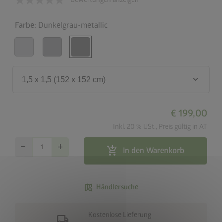
Farbe:
Dunkelgrau-metallic
keyboard_arrow_down
1,5 x 1,5 (152 x 152 cm)
€ 199,00
Inkl. 20 % USt., Preis gültig in AT
remove
add
add_shopping_cart
In den Warenkorb
map_search
Händlersuche
Kostenlose Lieferung
local_shipping