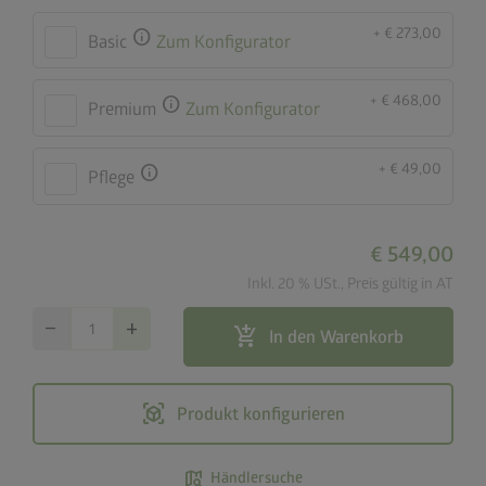
+ € 273,00
info
Basic
Zum Konfigurator
+ € 468,00
info
Premium
Zum Konfigurator
+ € 49,00
info
Pflege
€ 549,00
Inkl. 20 % USt., Preis gültig in AT
remove
add
add_shopping_cart
In den Warenkorb
view_in_ar
Produkt konfigurieren
map_search
Händlersuche