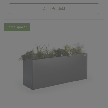
Zum Produkt
Jetzt sparen
palette
3 Farbvariationen
deployed_code
21 Varianten