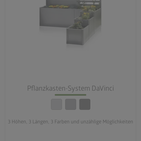
palette
3 Farbvariationen
deployed_code
3 Höhen, 3 Längen, 3 Farben und unzählige
Möglichkeiten
calendar_month
Pflanzkasten-System DaVinci
20 Jahre Garantie
3 Höhen, 3 Längen, 3 Farben und unzählige Möglichkeiten