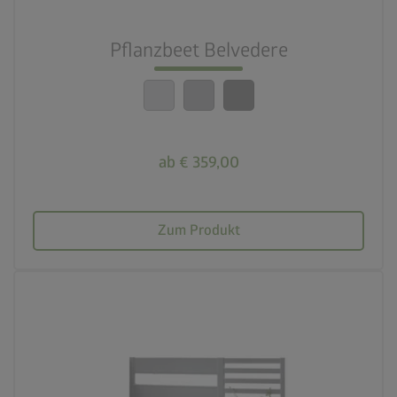
nest_clock_farsight_analog
Schneller Aufbau
Pflanzbeet Belvedere
calendar_month
20 Jahre Garantie
ab € 359,00
Zum Produkt