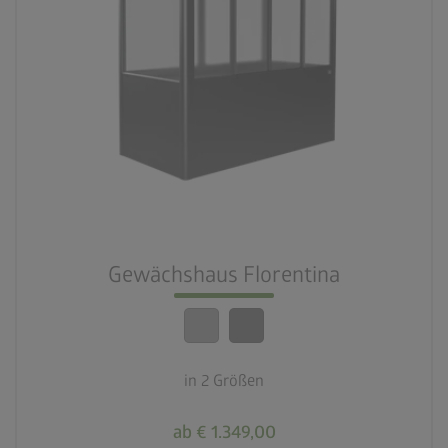
palette
2 Farbvariationen
deployed_code
2 Größen
calendar_month
20 Jahre Garantie
Gewächshaus Florentina
crown
Beste Qualität
in 2 Größen
ab € 1.349,00