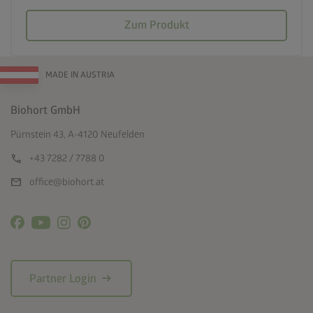
Zum Produkt
MADE IN AUSTRIA
Biohort GmbH
Pürnstein 43, A-4120 Neufelden
call
+43 7282 / 7788 0
mail
office@biohort.at
arrow_right_alt
Partner Login