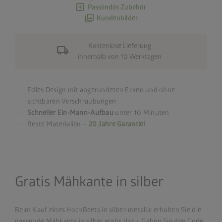
add_box
Passendes Zubehör
photo_library
Kundenbilder
Kostenlose Lieferung
local_shipping
innerhalb von 10 Werktagen
Edles Design mit abgerundeten Ecken und ohne
sichtbaren Verschraubungen
Schneller Ein-Mann-Aufbau
unter 10 Minuten
Beste Materialien –
20 Jahre Garantie!
Gratis Mähkante in silber
Beim Kauf eines HochBeets in silber-metallic erhalten Sie die
passende Mähkante in silber gratis dazu. Geben Sie den Code