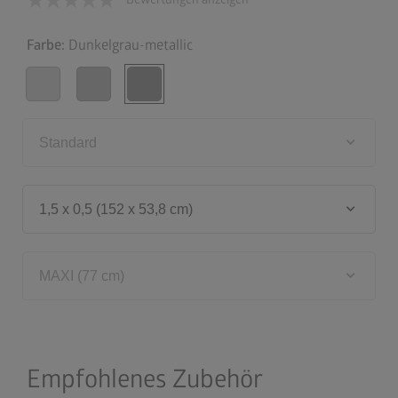
Farbe:
Dunkelgrau-metallic
keyboard_arrow_down
Standard
keyboard_arrow_down
1,5 x 0,5 (152 x 53,8 cm)
keyboard_arrow_down
MAXI (77 cm)
Empfohlenes Zubehör