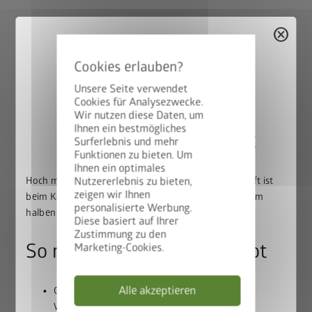
cancel
Häufige Fragen zu
unserem Hochbeet
Unsere Seite verwendet
Cookies für Analysezwecke.
Wir nutzen diese Daten, um
Ihnen ein bestmögliches
50% auf den BikeLift
Surferlebnis und mehr
Hat das Hochbeet einen Boden?
Funktionen zu bieten. Um
Ihnen ein optimales
Hoch mit dem Bike. Runter mit dem Preis: Der BikeLift ist
Nutzererlebnis zu bieten,
Nein, das Hochbeet hat keinen festen Boden. Optional
zeigen wir Ihnen
beim Kauf eines passenden Biohort Gerätehauses zum
können Sie einen
wasserdurchlässigen Zwischenboden
personalisierte Werbung.
halben Preis erhältlich.
einbauen, um beispielsweise die Pflanztiefe zu verringern und
Diese basiert auf Ihrer
Zustimmung zu den
den Bedarf an Füllmaterial zu reduzieren.
So nutzen Sie unser Angebot
Marketing-Cookies.
Alle akzeptieren
Gerätehaus und BikeLift gemeinsam in den
Wie viele Liter Erde benötige ich für das
Warenkorb legen