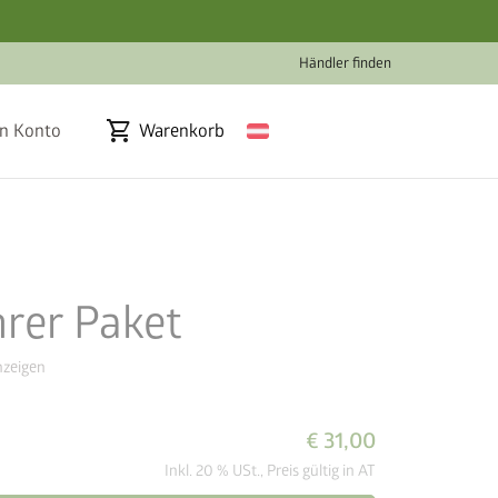
Händler finden
shopping_cart
n Konto
Warenkorb
er Paket
zeigen
€ 31,00
Inkl. 20 % USt., Preis gültig in AT