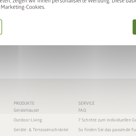
eten, zeigen wir Ihnen personalisierte Werbung. Diese basie
Hartmetallkopf für eine 
Marketing-Cookies.
Spezieller Bohrkopf für 
Zentrierspitze für eine e
PRODUKTE
SERVICE
Gerätehäuser
FAQ
Outdoor Living
7 Schritte zum individuellen 
Geräte- & Terrassenschränke
So finden Sie das passende 