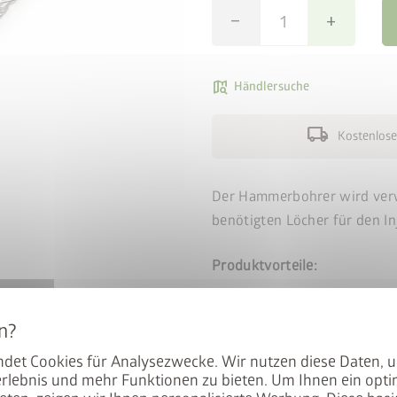
remove
add
map_search
Händlersuche
local_shipping
Kostenlose
Der Hammerbohrer wird ver
benötigten Löcher für den In
Produktvorteile:
SDS-Plus Aufnahme
Arbeitslänge: 150 mm
Hochleistungsbohrer fü
det Cookies für Analysezwecke. Wir nutzen diese Daten, 
rlebnis und mehr Funktionen zu bieten. Um Ihnen ein opti
Beton, Vollziegel sowie 