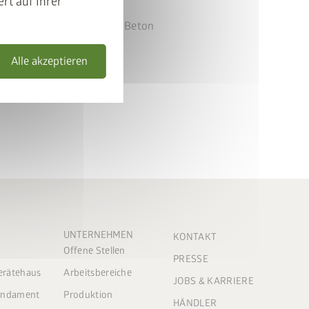
rt auf Ihrer
hohe Standzeit
eine hohe Bohrleistung in Beton
infache Positionierung
Alle akzeptieren
UNTERNEHMEN
KONTAKT
Offene Stellen
PRESSE
Gerätehaus
Arbeitsbereiche
JOBS & KARRIERE
Fundament
Produktion
HÄNDLER