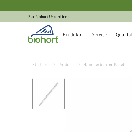
Cookie-Einstellungen
Zur Biohort UrbanLine ›
Produkte
Service
Qualitä
chevron_right
chevron_right
Startseite
Produkte
Hammerbohrer Paket