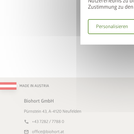
Nutzererlebnis zu bi
Zustimmung zu den 
Personalisieren
MADE IN AUSTRIA
Biohort GmbH
Pürnstein 43, A-4120 Neufelden
call
+43 7282 / 7788 0
mail
office@biohort.at