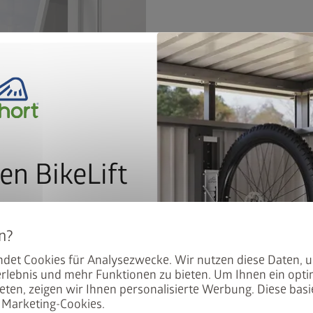
remove
add
map_search
Händlersuche
local_shipping
en BikeLift
Kostenlose
Das Seitenwandelement mit M
mit dem Preis: Der BikeLift
bringt noch mehr Tageslicht 
den Biohort Gerätehauses
den Garten (Fensteröffnung:
det Cookies für Analysezwecke. Wir nutzen diese Daten, 
.
rlebnis und mehr Funktionen zu bieten. Um Ihnen ein opti
eten, zeigen wir Ihnen personalisierte Werbung. Diese basie
Dieses Fensterelement ist f
Marketing-Cookies.
 unser Angebot
Panorama geeignet.