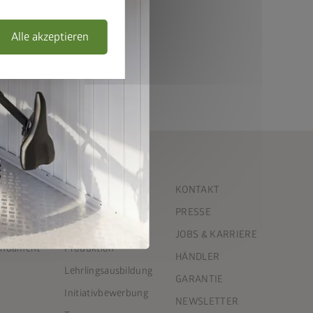
Alle akzeptieren
UNTERNEHMEN
KONTAKT
Offene Stellen
PRESSE
Gerätehaus
Arbeitsbereiche
JOBS & KARRIERE
Fundament
Produktion
HÄNDLER
Lehrlingsausbildung
GARANTIE
Initiativbewerbung
NEWSLETTER