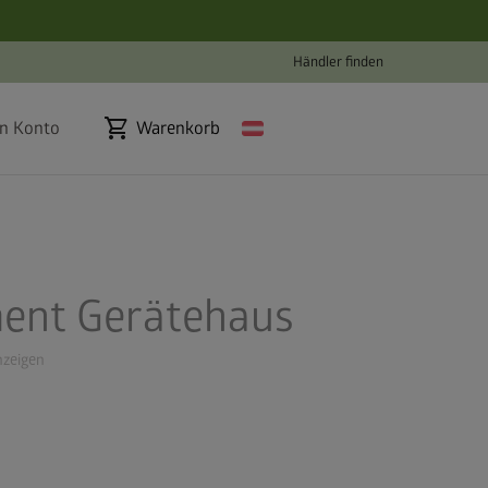
Händler finden
shopping_cart
n Konto
Warenkorb
ment Gerätehaus
zeigen