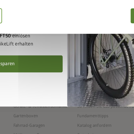
ift gemeinsam in den
IFT50
einlösen
keLift erhalten
 sparen
PRODUKTE
SERVICE
Gerätehäuser
FAQ
Outdoor Living
7 Schritte zum individuellen 
Geräte- & Terrassenschränke
So finden Sie das passende 
Gartenboxen
Fundamenttipps
Fahrrad-Garagen
Katalog anfordern