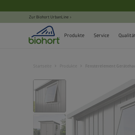
Cookie-Einstellungen
Zur Biohort UrbanLine ›
Produkte
Service
Qualitä
chevron_right
chevron_right
Startseite
Produkte
Fensterelement Geräteha