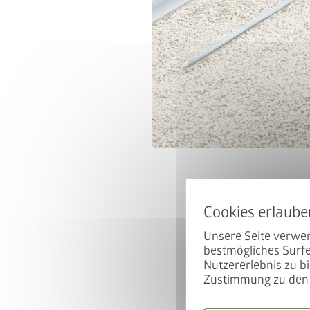
50% auf d
Hoch mit dem Bike. Runter 
ist beim Kauf eines passen
Unsere Seite verwen
zum halben Preis erhältlich
bestmögliches Surfe
Nutzererlebnis zu bi
Zustimmung zu den 
So nutzen Sie