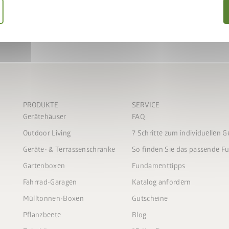
ift gemeinsam in den
IFT50
einlösen
keLift erhalten
 sparen
PRODUKTE
SERVICE
Gerätehäuser
FAQ
Outdoor Living
7 Schritte zum individuellen 
Geräte- & Terrassenschränke
So finden Sie das passende 
Gartenboxen
Fundamenttipps
Fahrrad-Garagen
Katalog anfordern
Mülltonnen-Boxen
Gutscheine
Pflanzbeete
Blog