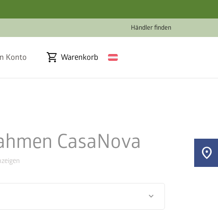
Händler finden
shopping_cart
n Konto
Warenkorb
ahmen CasaNova
location_on
zeigen
keyboard_arrow_down