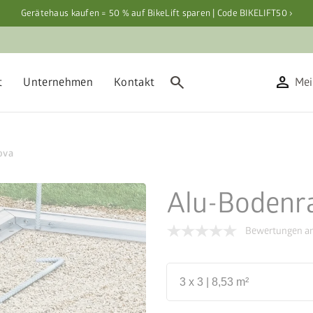
Gerätehaus kaufen = 50 % auf BikeLift sparen | Code BIKELIFT50 ›
search
person
t
Unternehmen
Kontakt
Mei
ova
Alu-Bodenr
Bewertungen an
3 x 3 | 8,53 m²