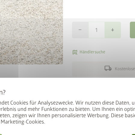
remove
add
map_search
Händlersuche
en BikeLift
local_shipping
Kostenlose
mit dem Preis: Der BikeLift
Der Alu-Bodenrahmen bietet 
den Biohort Gerätehauses
und ist daher besonders em
det Cookies für Analysezwecke. Wir nutzen diese Daten, 
.
Punktfundaments oder der A
rlebnis und mehr Funktionen zu bieten. Um Ihnen ein opti
notwendig. Kann nachträgli
eten, zeigen wir Ihnen personalisierte Werbung. Diese basie
Marketing-Cookies.
 unser Angebot