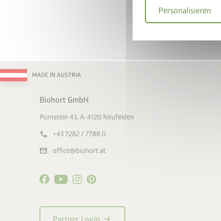
Personalisieren
Gerätehaus und BikeL
Warenkorb legen
Gutscheincode
BIKEL
50% Rabatt auf den Bi
MADE IN AUSTRIA
Jetzt
Biohort GmbH
Pürnstein 43, A-4120 Neufelden
call
+43 7282 / 7788 0
mail
office@biohort.at
arrow_right_alt
Partner Login