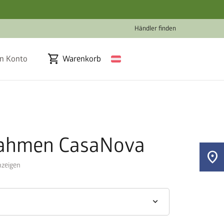
Händler finden
shopping_cart
n Konto
Warenkorb
ahmen CasaNova
location_on
zeigen
keyboard_arrow_down