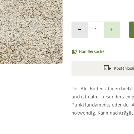
remove
add
map_search
Händlersuche
local_shipping
Kostenlose
Der Alu-Bodenrahmen bietet 
und ist daher besonders em
Punktfundaments oder der A
notwendig. Kann nachträgli