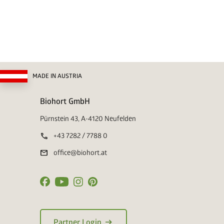
MADE IN AUSTRIA
Biohort GmbH
Pürnstein 43, A-4120 Neufelden
call
+43 7282 / 7788 0
mail
office@biohort.at
arrow_right_alt
Partner Login