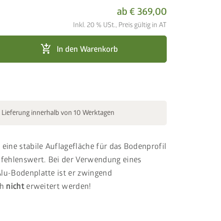
ab
€ 369,00
Inkl. 20 % USt., Preis gültig in AT
add_shopping_cart
In den Warenkorb
 Lieferung innerhalb von 10 Werktagen
eine stabile Auflagefläche für das Bodenprofil
pfehlenswert. Bei der Verwendung eines
lu-Bodenplatte ist er zwingend
ch
nicht
erweitert werden!