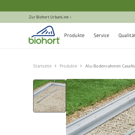
Zur Biohort UrbanLine ›
Produkte
Service
Qualitä
chevron_right
chevron_right
Startseite
Produkte
Alu-Bodenrahmen CasaN