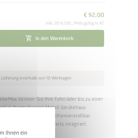
€ 92,00
Inkl. 20 % USt., Preis gültig in AT
add_shopping_cart
In den Warenkorb
cancel
 Lieferung innerhalb von 10 Werktagen
ikeMax können Sie Ihre Fahrräder bis zu einer
end in Ihrem Biohort Metall Gerätehaus
aken ist zudem 8-fach höhenverstellbar.
für Fahrradschlösser bereits integriert.
um Ihnen ein