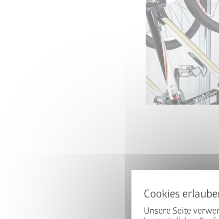
50% auf d
Hoch mit dem Bike. Runter 
ist beim Kauf eines passen
Unsere Seite verwen
zum halben Preis erhältlich