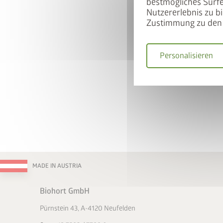
bestmögliches Surfe
Nutzererlebnis zu bi
Zustimmung zu den 
So nutzen Sie
Personalisieren
Gerätehaus und BikeL
Warenkorb legen
Gutscheincode
BIKEL
50% Rabatt auf den Bi
Jetzt
MADE IN AUSTRIA
Biohort GmbH
Pürnstein 43, A-4120 Neufelden