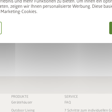
rlebnis und mehr Funktionen zu bieten. Um Ihnen ein opti
Passend für:
eten, zeigen wir Ihnen personalisierte Werbung. Diese basie
Marketing-Cookies.
 unser Angebot
Gerätehaus HighLine
Gerätehaus AvantGarde
Gerätehaus Panorama
ift gemeinsam in den
IFT50
einlösen
keLift erhalten
 sparen
PRODUKTE
SERVICE
Gerätehäuser
FAQ
Outdoor Living
7 Schritte zum individuellen 