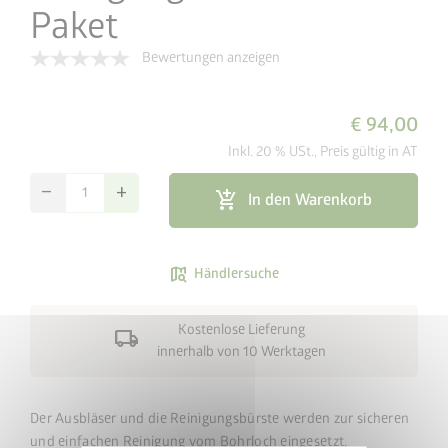
Paket
Bewertungen anzeigen
€ 94,00
Inkl. 20 % USt., Preis gültig in AT
remove
add
add_shopping_cart
In den Warenkorb
map_search
Händlersuche
Kostenlose Lieferung
local_shipping
innerhalb von 10 Werktagen
Der Ausbläser und die Reinigungsbürste werden zur sicheren
cancel
und einfachen Reinigung vom Bohrloch eingesetzt.