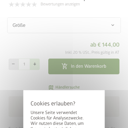
Bewertungen anzeigen
keyboard_arrow_down
Größe
ab
€ 144,00
Inkl. 20 % USt., Preis gültig in AT
remove
add
add_shopping_cart
In den Warenkorb
map_search
Händlersuche
cancel
Kostenlose Lieferung
local_shipping
innerhalb von 10 Werktagen
Unsere Seite verwendet
Cookies für Analysezwecke.
Wir nutzen diese Daten, um