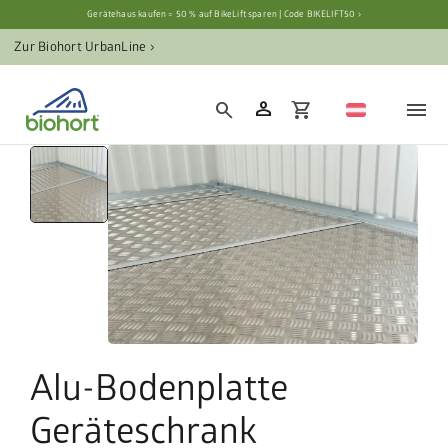
Gerätehaus kaufen = 50 % auf BikeLift sparen | Code BIKELIFT50 ›
Zur Biohort UrbanLine ›
person
search
shopping_cart
Alu-Bodenplatte
Geräteschrank