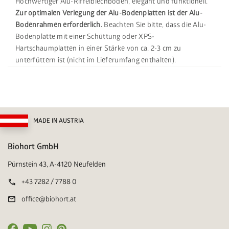
Hochwertiger Alu-Riffelblechboden, elegant und funktionell.
Zur optimalen Verlegung der Alu-Bodenplatten ist der Alu-
Bodenrahmen erforderlich.
Beachten Sie bitte, dass die Alu-
Bodenplatte mit einer Schüttung oder XPS-
Hartschaumplatten in einer Stärke von ca. 2-3 cm zu
unterfüttern ist (nicht im Lieferumfang enthalten).
MADE IN AUSTRIA
Biohort GmbH
Pürnstein 43, A-4120 Neufelden
call
+43 7282 / 7788 0
mail
office@biohort.at