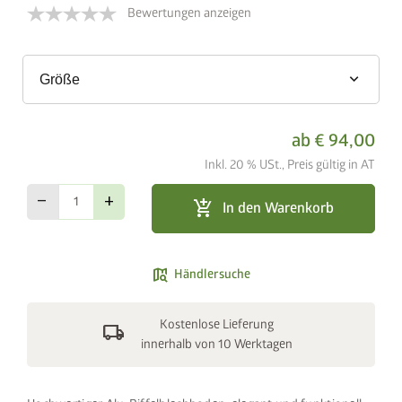
Bewertungen anzeigen
keyboard_arrow_down
Größe
ab
€ 94,00
Inkl. 20 % USt., Preis gültig in AT
remove
add
add_shopping_cart
In den Warenkorb
map_search
Händlersuche
Kostenlose Lieferung
local_shipping
innerhalb von 10 Werktagen