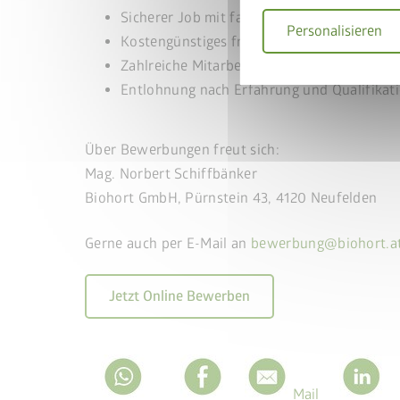
Sicherer Job mit familiärem Betriebsklima
Personalisieren
Kostengünstiges frisch gekochtes Mittages
Gerätehaus und BikeL
Zahlreiche Mitarbeiterbenefits
Warenkorb legen
Entlohnung nach Erfahrung und Qualifikat
Gutscheincode
BIKEL
50% Rabatt auf den Bi
Über Bewerbungen freut sich:
Jetzt
Mag. Norbert Schiffbänker
Biohort GmbH, Pürnstein 43, 4120 Neufelden
Gerne auch per E-Mail an
bewerbung@biohort.a
Jetzt Online Bewerben
Mail