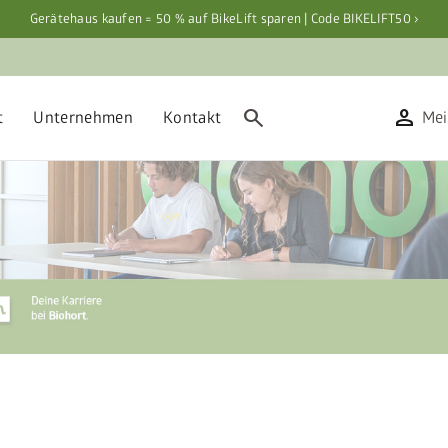
Gerätehaus kaufen = 50 % auf BikeLift sparen | Code BIKELIFT50 ›
search
person
t
Unternehmen
Kontakt
Mei