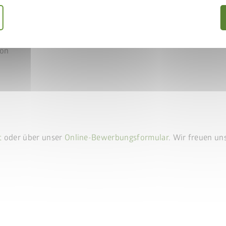
sen
ift gemeinsam in den
ion
IFT50
einlösen
keLift erhalten
 sparen
t
oder über unser
Online-Bewerbungsformular
. Wir freuen un