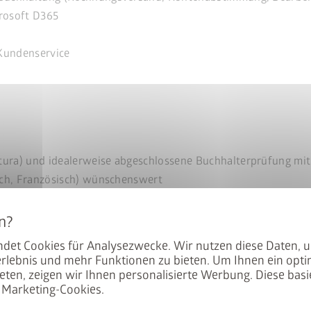
rosoft D365
Kundenservice
en BikeLift
ura) und idealerweise abgeschlossene Buchhalterprüfung mit 
sch, Französisch) wünschenswert
mit dem Preis: Der BikeLift
ffinität
den Biohort Gerätehauses
det Cookies für Analysezwecke. Wir nutzen diese Daten, 
.
rlebnis und mehr Funktionen zu bieten. Um Ihnen ein opti
eten, zeigen wir Ihnen personalisierte Werbung. Diese basie
Marketing-Cookies.
 unser Angebot