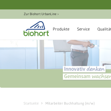
Cookie-Einstellungen
Zur Biohort UrbanLine ›
Produkte
Service
Qualitä
chevron_right
Startseite
Mitarbeiter Buchhaltung (m/w)