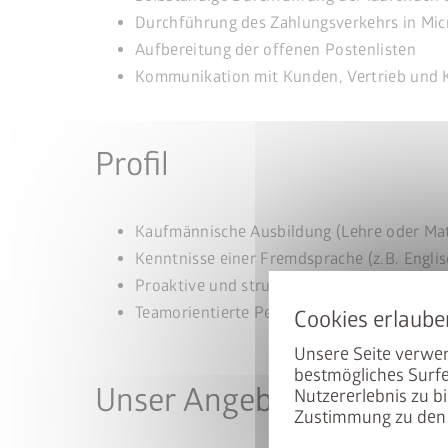
Durchführung des Zahlungsverkehrs in Mic
Aufbereitung der offenen Postenlisten
Kommunikation mit Kunden, Vertrieb und 
Profil
50% auf d
Kaufmännische Ausbildung (Lehre oder Mat
Kenntnisse einer Fremdsprache (z.B. Engli
Proaktive und strukturierte Arbeitsweise
Hoch mit dem Bike. Runter 
Teamorientierte Persönlichkeit mit Zahlena
ist beim Kauf eines passen
Unsere Seite verwen
zum halben Preis erhältlich
bestmögliches Surfe
Unser Angebot
Nutzererlebnis zu bi
Zustimmung zu den 
So nutzen Sie