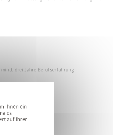
cancel
mind. drei Jahre Berufserfahrung
um Ihnen ein
males
rt auf Ihrer