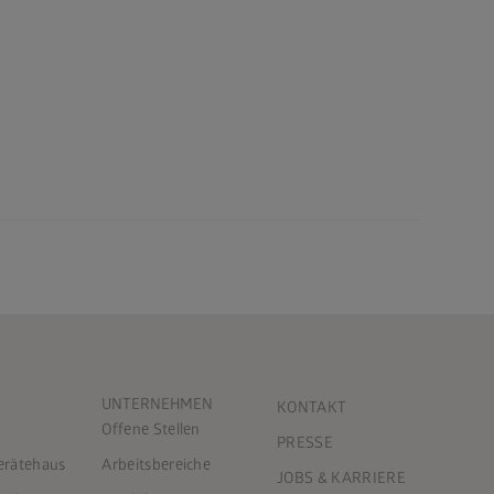
UNTERNEHMEN
KONTAKT
Offene Stellen
PRESSE
Gerätehaus
Arbeitsbereiche
JOBS & KARRIERE