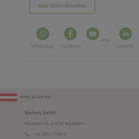
Jetzt Online Bewerben
Mail
WhatsApp
Facebook
LinkedIn
MADE IN AUSTRIA
Biohort GmbH
Pürnstein 43, A-4120 Neufelden
call
+43 7282 / 7788 0