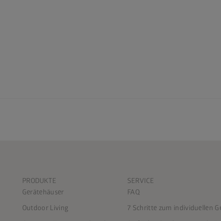
PRODUKTE
SERVICE
Gerätehäuser
FAQ
Outdoor Living
7 Schritte zum individuellen 