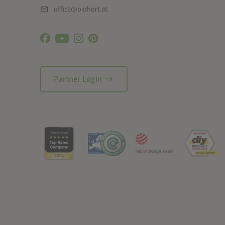
mail
office@biohort.at
arrow_right_alt
Partner Login