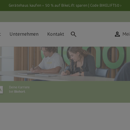
Gerätehaus kaufen = 50 % auf BikeLift sparen | Code BIKELIFT50 ›
search
person
t
Unternehmen
Kontakt
Mei