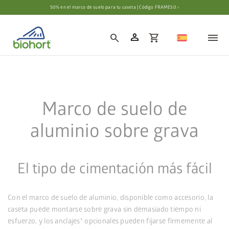
Configuración de cookies
50% en el marco de suelo para tu caseta | Código FRAME50 ›
person
search
shopping_cart
Marco de suelo de
aluminio sobre grava
El tipo de cimentación más fácil
Con el marco de suelo de aluminio, disponible como accesorio, la
caseta puede montarse sobre grava sin demasiado tiempo ni
esfuerzo, y los anclajes* opcionales pueden fijarse firmemente al