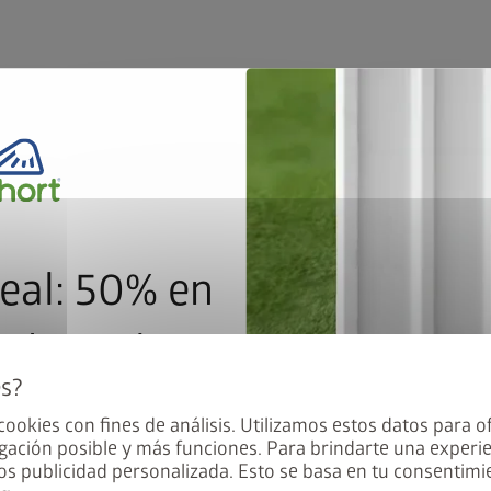
eal: 50% en
 de suelo
Libre de mantenimien
Materiales de alta calid
 un resorte de gas
con poliamida esmaltada
 cookies con fines de análisis. Utilizamos estos datos para o
adura de cilindro con manija
inoxidable
opa, Panorama, HighLine,
gación posible y más funciones. Para brindarte una experie
20 años de garantía
ecibe el marco de suelo
s publicidad personalizada. Esto se basa en tu consentimie