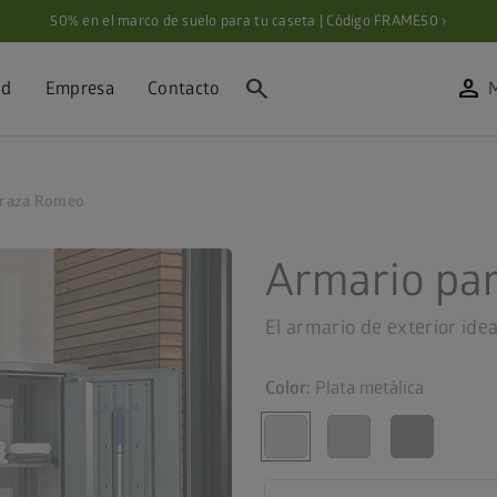
50% en el marco de suelo para tu caseta | Código FRAME50 ›
search
person
ad
Empresa
Contacto
erraza Romeo
Armario par
El armario de exterior ide
Color:
Plata metálica