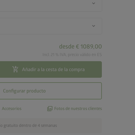
keyboard_arrow_down
keyboard_arrow_down
desde
€ 1089,00
Incl. 21 % IVA, precio válido en ES
add_shopping_cart
Añadir a la cesta de la compra
Configurar producto
x
photo_library
Accesorios
Fotos de nuestros clientes
ío gratuito dentro de 4 semanas