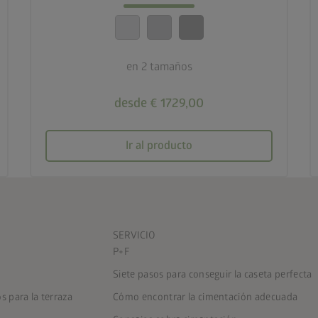
calendar_month
20 años de garantía
en 2 tamaños
desde € 1729,00
Ir al producto
SERVICIO
P+F
Siete pasos para conseguir la caseta perfecta
 para la terraza
Cómo encontrar la cimentación adecuada