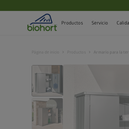
Configuración de cookies
Productos
Servicio
Calid
chevron_right
chevron_right
Página de inicio
Productos
Armario para la t