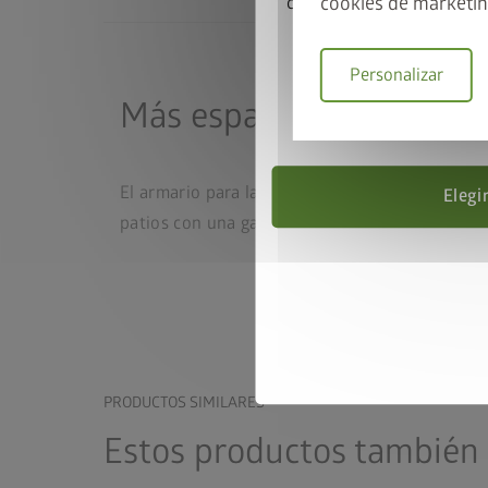
cookies de marketin
correspondiente con un 
caseta y el marco de suel
código promo
Personalizar
Más espacio para lo esen
Válido hasta
®
El armario para la terraza Romeo
crea espacio
Elegi
patios con una gama de estantes individuales, 
PRODUCTOS SIMILARES
Estos productos también 