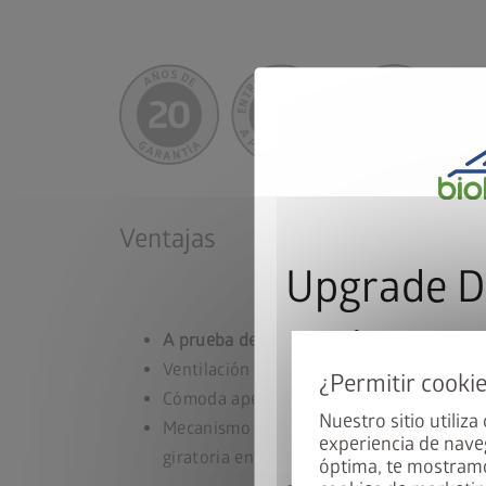
Ventajas
Upgrade D
el marco
A prueba de agua de lluvia
Ventilación invisible e integrada
Cómoda apertura de la tapa y puerta con
Nuestro sitio utiliza
Mecanismo de bloqueo de 2 vías con cerr
Compra una caseta Eur
experiencia de nave
giratoria en T
AvantGarde o Neo y r
óptima, te mostramo