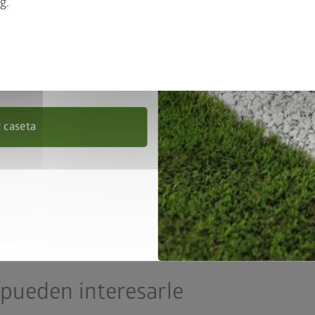
g.
50% de descuento. Añade la
o al carrito e introduce el
cional
FRAME50
.
cial
 el 31/08/2026.
 sin necesidad de mucho espacio para sí mismo. ¡Además, mima
r caseta
puertas de cierre suave gracias a los resortes de gas y muchos
pueden interesarle