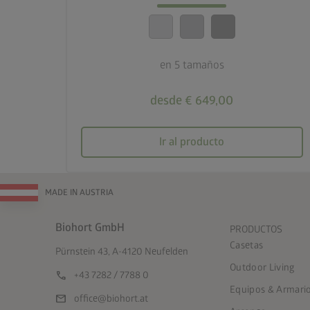
A prueba de agua de lluvia
en 5 tamaños
desde € 649,00
Ir al producto
MADE IN AUSTRIA
Biohort GmbH
PRODUCTOS
Casetas
Pürnstein 43, A-4120 Neufelden
Outdoor Living
call
+43 7282 / 7788 0
Equipos & Armarios
mail
office@biohort.at