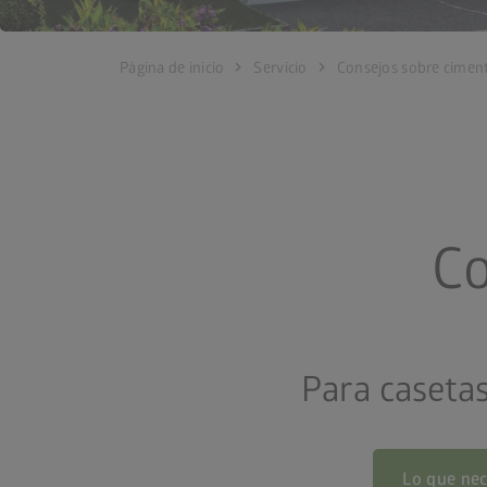
chevron_right
chevron_right
Página de inicio
Servicio
Consejos sobre cimen
Co
Para caseta
Lo que nec