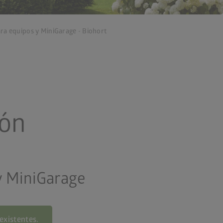
ara equipos y MiniGarage - Biohort
ión
y MiniGarage
existentes.