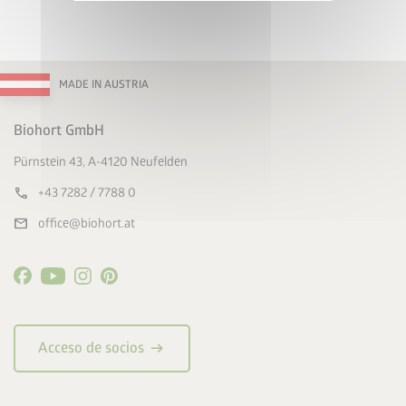
privacidad
MADE IN AUSTRIA
Biohort GmbH
Pürnstein 43, A-4120 Neufelden
call
+43 7282 / 7788 0
mail
office@biohort.at
arrow_right_alt
Acceso de socios