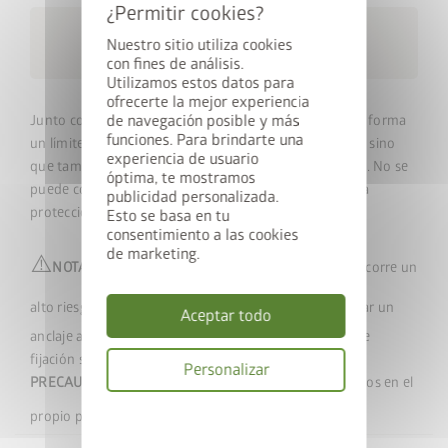
Envío gratuito dentro de 4
local_shipping
Nuestro sitio utiliza cookies
semanas
con fines de análisis.
Utilizamos estos datos para
ofrecerte la mejor experiencia
de navegación posible y más
Junto con el lecho de cultivo, la pantalla de privacidad forma
funciones. Para brindarte una
un límite decorativo y no solo proporciona privacidad, sino
experiencia de usuario
que también actúa como una pantalla contra el viento. No se
óptima, te mostramos
puede combinar con el semillero superpuesto ni con la
publicidad personalizada.
protección para insectos. Altura: 91 cm
Esto se basa en tu
consentimiento a las cookies
de marketing.
⚠️
NOTA:
En lugares expuestos al viento, el producto corre un
alto riesgo de volcarse, por lo que es esencial garantizar
un
Aceptar todo
anclaje adecuado a la base, utilizando los materiales de
fijación suministrados.
Personalizar
PRECAUCIÓN:
De lo contrario, podrían producirse daños en el
Política
propio producto y/o en los objetos cercanos.
de