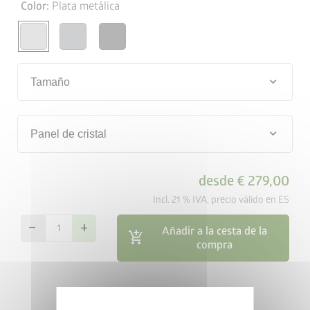
Color:
Plata metálica
keyboard_arrow_down
Tamaño
keyboard_arrow_down
Panel de cristal
desde
€ 279,00
Incl. 21 % IVA, precio válido en ES
remove
add
Añadir a la cesta de la
add_shopping_cart
compra
map_search
Store locator