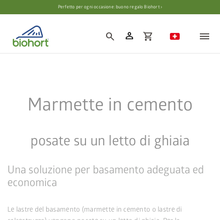
Impostazioni cookie
Perfetto per ogni occasione: buono regalo Biohort ›
person
search
shopping_cart
Marmette in cemento
posate su un letto di ghiaia
Una soluzione per basamento adeguata ed
economica
Le lastre del basamento (marmette in cemento o lastre di