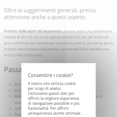
Oltre ai suggerimenti generali, presta
attenzione anche a questi aspetti:
Formato delle lastre del basamento:
devono avere una dimensione
minima di 50 x 50 cm e uno spesso minimo di 5 cm, per avere un
peso sufficiente per mantenere il prodotto a terra. La casetta porta
attrezzi viene fissata al basamento con tasselli (viti e tasselli sono
inclusi nella confezione).
Passaggi per la realizzazione
Il nostro sito utilizza cookie
Rimuovere il manto erboso
per scopi di analisi.
Posare il telo in tessuto non tessuto per l'edilizia
Utilizziamo questi dati per
Realizzare il letto di ghiaia includendo la barriera per il
offrirti la migliore esperienza
vapore
di navigazione possibile e più
funzionalità. Per offrirti
Livellare il letto di ghiaia in modo che sia in piano
un'esperienza utente ottimale,
Posare le lastre del basamento