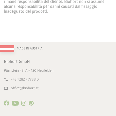
rimane responsabilità del cliente. Biohort non si assume
alcuna responsabilità per danni causati dal fissaggio
inadeguato dei prodotti.
MADE IN AUSTRIA
Biohort GmbH
Pürnstein 43, A-4120 Neufelden
call
+43 7282 / 7788 0
mail
office@biohort.at