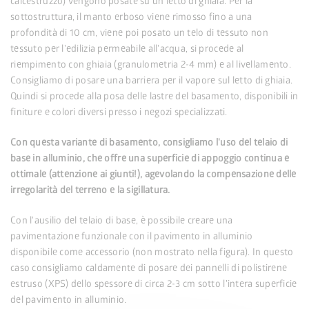
calcestruzzo) vengono posate su un letto di ghiaia. Per la
sottostruttura, il manto erboso viene rimosso fino a una
profondità di 10 cm, viene poi posato un telo di tessuto non
tessuto per l'edilizia permeabile all'acqua, si procede al
riempimento con ghiaia (granulometria 2-4 mm) e al livellamento.
Consigliamo di posare una barriera per il vapore sul letto di ghiaia.
Quindi si procede alla posa delle lastre del basamento, disponibili in
finiture e colori diversi presso i negozi specializzati.
Con questa variante di basamento, consigliamo l'uso del telaio di
base in alluminio, che offre una superficie di appoggio continua e
ottimale (attenzione ai giunti!), agevolando la compensazione delle
irregolarità del terreno e la sigillatura.
Con l'ausilio del telaio di base, è possibile creare una
pavimentazione funzionale con il pavimento in alluminio
disponibile come accessorio (non mostrato nella figura). In questo
caso consigliamo caldamente di posare dei pannelli di polistirene
estruso (XPS) dello spessore di circa 2-3 cm sotto l'intera superficie
del pavimento in alluminio.