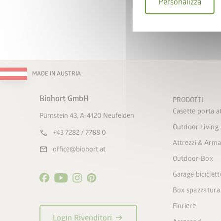
Personalizza
Accetto le
norme sul
Accetto i
termini e 
partecipazione
.
* = campo obbligatorio
I
MADE IN AUSTRIA
Biohort GmbH
PRODOTTI
Casette porta at
Pürnstein 43, A-4120 Neufelden
Outdoor Living
call
+43 7282 / 7788 0
Attrezzi & Arma
mail
office@biohort.at
Outdoor-Box
Garage biciclett
Box spazzatura
Fioriere
arrow_right_alt
Login Rivenditori