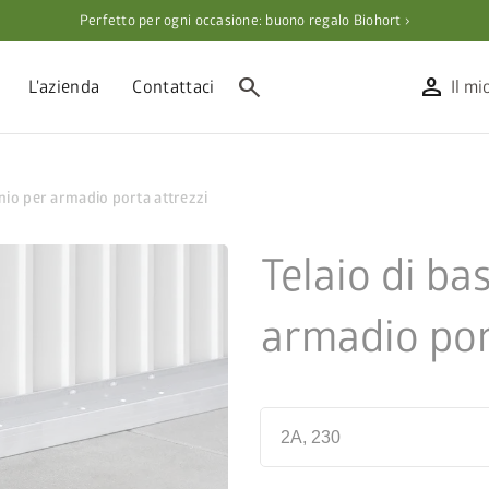
Perfetto per ogni occasione: buono regalo Biohort ›
search
person
L'azienda
Contattaci
Il mi
inio per armadio porta attrezzi
Telaio di ba
armadio por
2A, 230