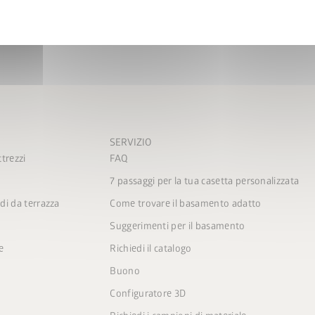
la privacy
.
le condizioni di
nvia
SERVIZIO
trezzi
FAQ
7 passaggi per la tua casetta personalizzata
di da terrazza
Come trovare il basamento adatto
Suggerimenti per il basamento
e
Richiedi il catalogo
Buono
Configuratore 3D