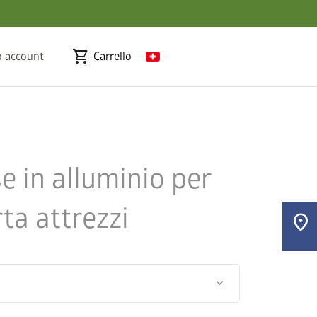
shopping_cart
o account
Carrello
se in alluminio per
ta attrezzi
location_on
keyboard_arrow_down