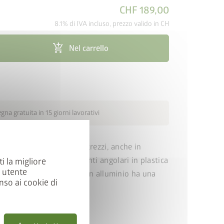
cancel
CHF 189,00
8.1% di IVA incluso, prezzo valido in CH
add_shopping_cart
Nel carrello
na gratuita in 15 giorni lavorativi
aria all'armadio porta attrezzi, anche in
lcestruzzo. Quattro giunti angolari in plastica
ti la migliore
a utente
reciso. Il telaio di base in alluminio ha una
nso ai cookie di
40 mm.