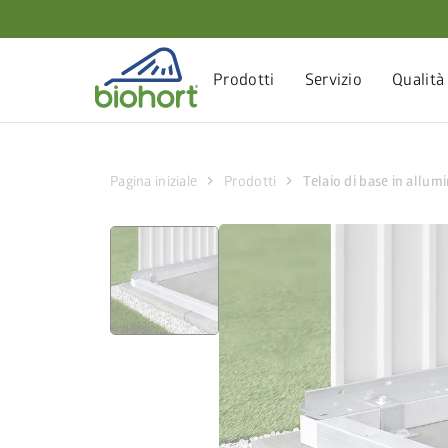
Impostazioni cookie
Prodotti
Servizio
Qualità
chevron_right
chevron_right
Pagina iniziale
Prodotti
Telaio di base in allum