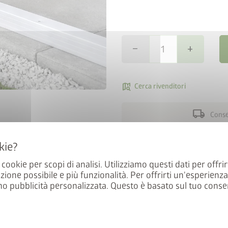
remove
add
map_search
Cerca rivenditori
na StyleBox
local_shipping
Conseg
a newsletter e parteciperete
Garantisce la stabilità necess
e all’estrazione.
assenza di un basamento in ca
a cookie per scopi di analisi. Utilizziamo questi dati per offrir
zione possibile e più funzionalità. Per offrirti un'esperienz
consentono un installazione p
mo pubblicità personalizzata. Questo è basato sul tuo conse
sezione trasversale di 40 x 