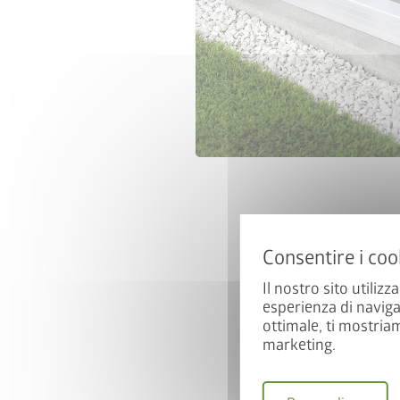
Vincete u
Iscrivetevi ora alla nostr
automaticament
Il nostro sito utilizz
esperienza di naviga
E-mail
ottimale, ti mostria
marketing.