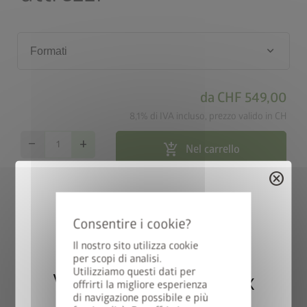
keyboard_arrow_down
Formati
da
CHF 549,00
8,1% di IVA incluso, prezzo valido in CH
remove
add
add_shopping_cart
Nel carrello
cancel
map_search
Cerca rivenditori
Consegna gratuita in 15 giorni
local_shipping
Il nostro sito utilizza cookie
lavorativi
per scopi di analisi.
Utilizziamo questi dati per
Vincete una StyleBox
offrirti la migliore esperienza
di navigazione possibile e più
Perfetto per terreni solidi