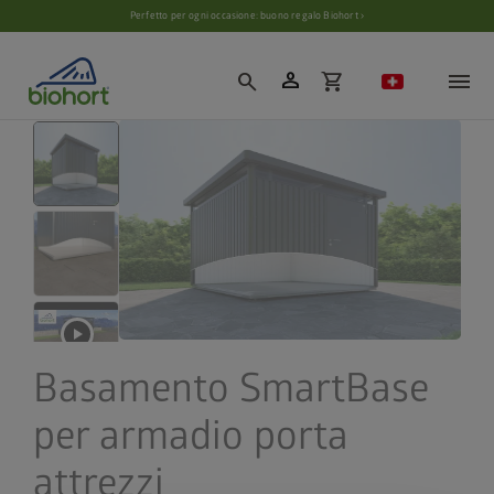
Impostazioni cookie
Perfetto per ogni occasione: buono regalo Biohort ›
person
search
shopping_cart
Basamento SmartBase
per armadio porta
attrezzi