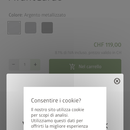
Colore:
Argento metallizzato
CHF 119,00
8.1% di IVA incluso, prezzo valido in CH
remove
add
add_shopping_cart
Nel carrello
cancel
map_search
Cerca rivenditori
Consegna gratuita in 15 giorni
local_shipping
Il nostro sito utilizza cookie
lavorativi
per scopi di analisi.
Utilizziamo questi dati per
Vincete una StyleBox
offrirti la migliore esperienza