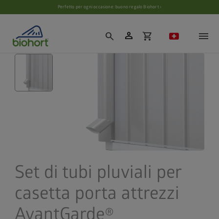
Impostazioni cookie
Perfetto per ogni occasione: buono regalo Biohort ›
person
search
shopping_cart
Set di tubi pluviali per
casetta porta attrezzi
AvantGarde®