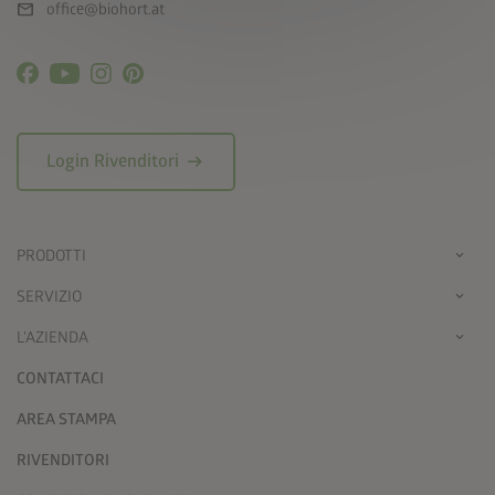
mail
office@biohort.at
arrow_right_alt
Login Rivenditori
PRODOTTI
SERVIZIO
L'AZIENDA
CONTATTACI
AREA STAMPA
RIVENDITORI