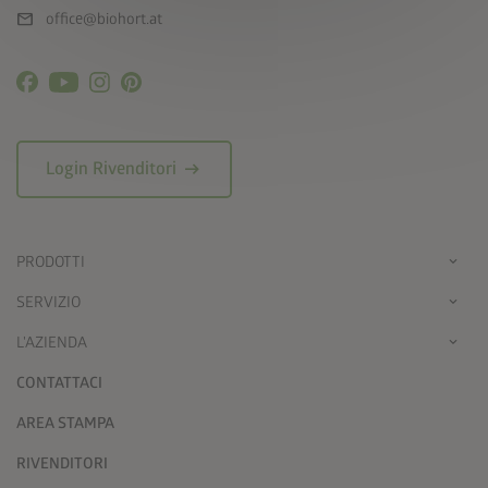
mail
office@biohort.at
arrow_right_alt
Login Rivenditori
PRODOTTI
SERVIZIO
L'AZIENDA
CONTATTACI
AREA STAMPA
RIVENDITORI