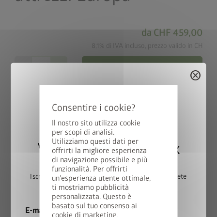
da
CHF 459,00
8,1% di IVA incluso, prezzo valido in CH
remove
add
add_shopping_cart
Nel carrello
cancel
map_search
Cerca rivenditori
Il nostro sito utilizza cookie
per scopi di analisi.
Consegna gratuita in 15 giorni
local_shipping
Utilizziamo questi dati per
lavorativi
Vincete una StyleBox
offrirti la migliore esperienza
di navigazione possibile e più
funzionalità. Per offrirti
Porta supplementare per la tua casetta porta attrezzi Europa
Iscrivetevi ora alla nostra newsletter e parteciperete
un'esperienza utente ottimale,
di Biohort (cerniera, serratura ecc. incluse).
ti mostriamo pubblicità
automaticamente all’estrazione.
personalizzata. Questo è
basato sul tuo consenso ai
E-mail
cookie di marketing.