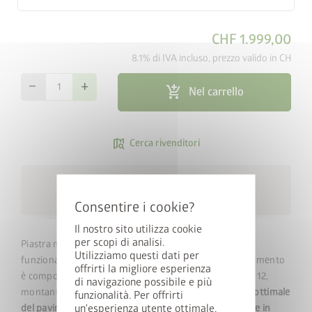
CHF 1.999,00
8.1% di IVA incluso, prezzo valido in CH
remove
add
add_shopping_cart
Nel carrello
map_search
Cerca rivenditori
Consegna gratuita in 15 giorni
local_shipping
lavorativi
Il nostro sito utilizza cookie
per scopi di analisi.
Piastra mandorlata in alluminio di qualità, elegante e
Utilizziamo questi dati per
funzionale. A seconda del formato della casetta, il pavimento
offrirti la migliore esperienza
è composto da un numero di piastre compreso fra 4 e 12,
di navigazione possibile e più
montanti di collegamento inclusi.
Per un'installazione ottimale
funzionalità. Per offrirti
un'esperienza utente ottimale,
del pavimento in alluminio, è necessario il telaio di base in