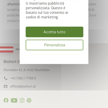
ti mostriamo pubblicità
alluminio.
Attenzione: il pavimento in alluminio deve essere
personalizzata. Questo è
sostenuto da un materiale di riempimento o da pannelli di
basato sul tuo consenso ai
polistirene estruso (XPS) dello spessore di circa 2-3 cm (non
cookie di marketing.
inclusi nella confezione).
Accetta tutto
Personalizza
MADE IN AUSTRIA
Informativa
sulla
Biohort GmbH
privacy
Pürnstein 43, A-4120 Neufelden
call
+43 7282 / 7788 0
mail
office@biohort.at