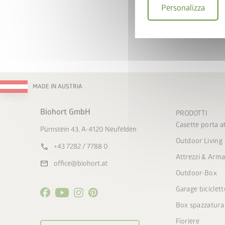
Personalizza
MADE IN AUSTRIA
Biohort GmbH
PRODOTTI
Casette porta at
Pürnstein 43, A-4120 Neufelden
Outdoor Living
call
+43 7282 / 7788 0
Attrezzi & Arma
mail
office@biohort.at
Outdoor-Box
Garage biciclett
Box spazzatura
Fioriere