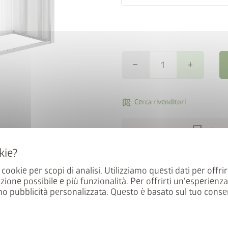
remove
add
map_search
Cerca rivenditori
local_shipping
Conseg
Proteggi le pareti della tua ca
a cookie per scopi di analisi. Utilizziamo questi dati per offrir
parete posteriore della legnai
zione possibile e più funzionalità. Per offrirti un'esperienz
sottoposta a verniciatura a f
mo pubblicità personalizzata. Questo è basato sul tuo conse
durata. Inoltre, la parete post
momento.