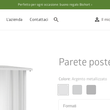
Perfetto per ogni occasione: buono regalo Biohort ›
search
person
L'azienda
Contattaci
Il mi
Parete post
Colore:
Argento metallizzato
Formati