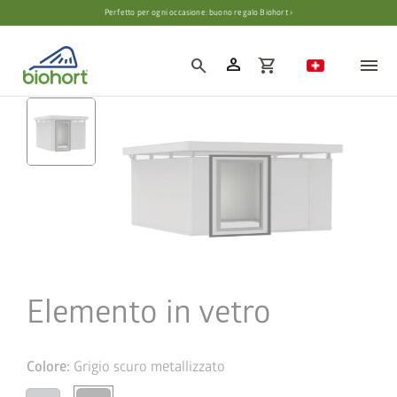
Impostazioni cookie
Perfetto per ogni occasione: buono regalo Biohort ›
person
search
shopping_cart
Elemento in vetro
Colore:
Grigio scuro metallizzato