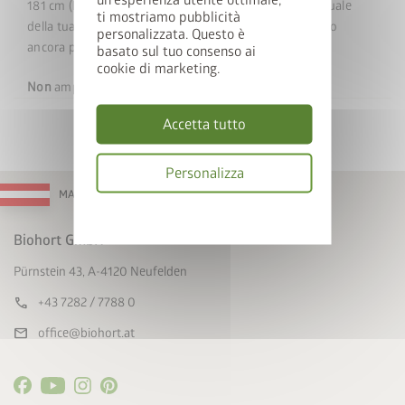
181 cm (L x A), l'uno accanto all'altro: così aprirai la visuale
ti mostriamo pubblicità
della tua soluzione CasaNova, conferendole un aspetto
personalizzata. Questo è
ancora più moderno e leggero.
basato sul tuo consenso ai
cookie di marketing.
Non
ampliabile in un secondo momento!
Accetta tutto
Personalizza
MADE IN AUSTRIA
Informativa
sulla
Biohort GmbH
privacy
Pürnstein 43, A-4120 Neufelden
call
+43 7282 / 7788 0
mail
office@biohort.at