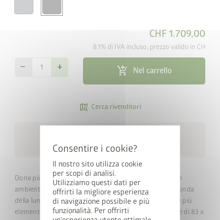
CHF 1.709,00
8.1% di IVA incluso, prezzo valido in CH
remove
add
add_shopping_cart
Nel carrello
map_search
Cerca rivenditori
Consegna gratuita in 15 giorni
local_shipping
lavorativi
Il nostro sito utilizza cookie
per scopi di analisi.
Dona più eleganza all'esterno, creando al contempo un
Utilizziamo questi dati per
ambiente più luminoso e accogliente all'interno. A seconda
offrirti la migliore esperienza
della lunghezza della parete, puoi decidere di installare più
di navigazione possibile e più
funzionalità. Per offrirti
elementi, ciascuno con superficie fissa in vetro isolante di 83 x
un'esperienza utente ottimale,