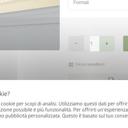
Formati
remove
add
map_search
Cerca rivenditori
local_shipping
Conseg
Per un isolamento ottimale, l
a cookie per scopi di analisi. Utilizziamo questi dati per offrir
con doppio vetro. Attenzione
zione possibile e più funzionalità. Per offrirti un'esperienz
scorrimento del vetro acrilico
mo pubblicità personalizzata. Questo è basato sul tuo conse