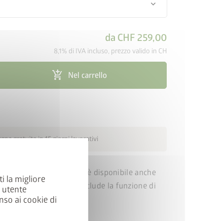
keyboard_arrow_down
da
CHF 259,00
8,1% di IVA incluso, prezzo valido in CH
add_shopping_cart
Nel carrello
na gratuita in 15 giorni lavorativi
a fascia in vetro acrilico è disponibile anche
ti la migliore
: questa variante non include la funzione di
a utente
 laterale.
nso ai cookie di