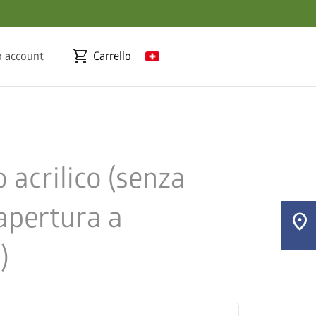
shopping_cart
o account
Carrello
 acrilico (senza
apertura a
location_on
)