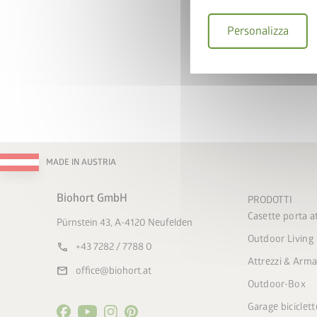
Personalizza
MADE IN AUSTRIA
Biohort GmbH
PRODOTTI
Casette porta at
Pürnstein 43, A-4120 Neufelden
Outdoor Living
call
+43 7282 / 7788 0
Attrezzi & Arma
mail
office@biohort.at
Outdoor-Box
Garage biciclett