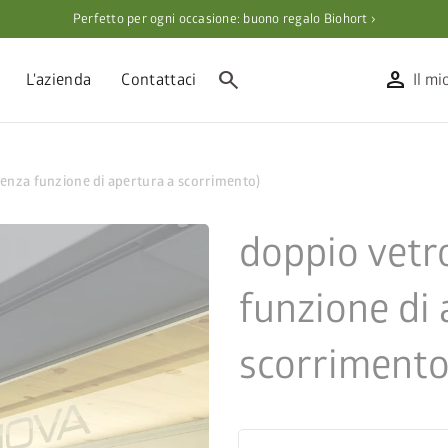
Perfetto per ogni occasione: buono regalo Biohort ›
search
person
L'azienda
Contattaci
Il mi
(senza funzione di apertura a scorrimento)
doppio vetro
funzione di 
scorrimento