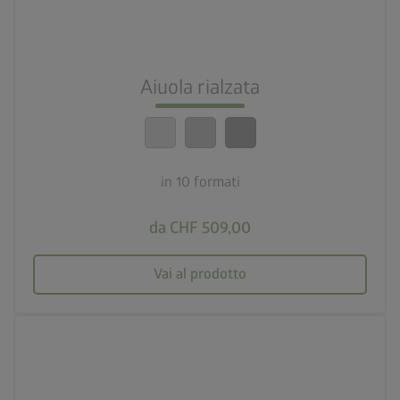
10 formati
nest_clock_farsight_analog
Installazione veloce
Aiuola rialzata
calendar_month
20 anni di garanzia
in 10 formati
da CHF 509,00
Vai al prodotto