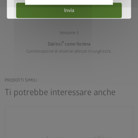
privacy
Invia
Versione 3
®
DaVinci
come fioriera
Combinazione di diverse altezze e lunghezze.
PRODOTTI SIMILI
Ti potrebbe interessare anche