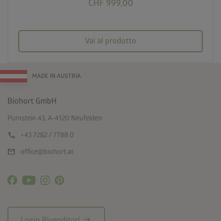
CHF 999,00
Vai al prodotto
MADE IN AUSTRIA
Biohort GmbH
Pürnstein 43, A-4120 Neufelden
call
+43 7282 / 7788 0
mail
office@biohort.at
arrow_right_alt
Login Rivenditori