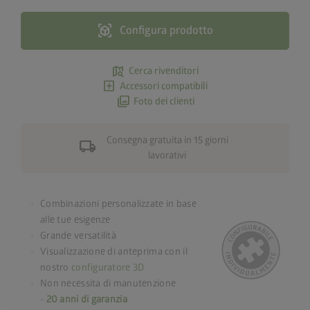
view_in_ar
Configura prodotto
map_search
Cerca rivenditori
add_box
Accessori compatibili
photo_library
Foto dei clienti
Consegna gratuita in 15 giorni
local_shipping
lavorativi
Combinazioni personalizzate in base
alle tue esigenze
Grande versatilità
Visualizzazione di anteprima con il
nostro
configuratore 3D
Non necessita di manutenzione
-
20 anni di garanzia