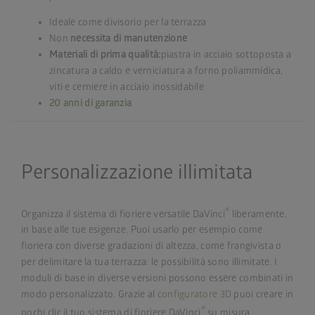
Ideale come divisorio per la terrazza
Non
necessita di manutenzione
Materiali di prima qualità:
piastra in acciaio sottoposta a
zincatura a caldo e verniciatura a forno poliammidica,
viti e cerniere in acciaio inossidabile
20 anni di garanzia
Personalizzazione illimitata
®
Organizza il sistema di fioriere versatile DaVinci
liberamente,
in base alle tue esigenze. Puoi usarlo per esempio come
fioriera con diverse gradazioni di altezza, come frangivista o
per delimitare la tua terrazza: le possibilità sono illimitate. I
moduli di base in diverse versioni possono essere combinati in
modo personalizzato. Grazie al
configuratore 3D
puoi creare in
®
pochi clic il tuo sistema di fioriere DaVinci
su misura.