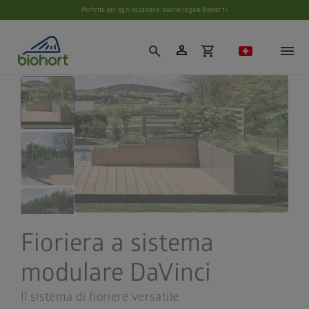
Impostazioni cookie
Perfetto per ogni occasione: buono regalo Biohort ›
person
search
shopping_cart
Fioriera a sistema
modulare DaVinci
Il sistema di fioriere versatile