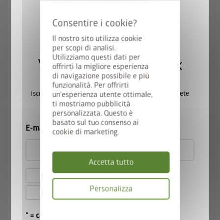
Il nostro sito utilizza cookie
per scopi di analisi.
Versione 2
Utilizziamo questi dati per
Vincete una StyleBox
offrirti la migliore esperienza
®
DaVinci
come frangivista
di navigazione possibile e più
Combinazione di diverse altezze, lunghezze, frangivista per
funzionalità. Per offrirti
Iscrivetevi ora alla nostra newsletter e parteciperete
un'esperienza utente ottimale,
piante rampicanti ed elemento frangivista.
ti mostriamo pubblicità
automaticamente all’estrazione.
personalizzata. Questo è
basato sul tuo consenso ai
E-mail
cookie di marketing.
Accetta tutto
Accetto le
norme sulla privacy
.
Personalizza
Accetto i
termini e le condizioni di
partecipazione
.
Informativa
* = campo obbligatorio
sulla