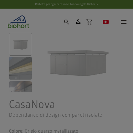
Impostazioni cookie
Perfetto per ogni occasione: buono regalo Biohort ›
person
search
shopping_cart
CasaNova
Dépendance di design con pareti isolate
Colore:
Grigio quarzo metallizzato