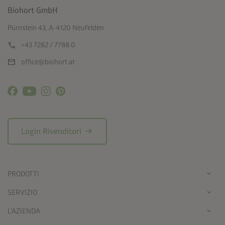
Biohort GmbH
Pürnstein 43, A-4120 Neufelden
call
+43 7282 / 7788 0
mail
office@biohort.at
arrow_right_alt
Login Rivenditori
PRODOTTI
SERVIZIO
L'AZIENDA