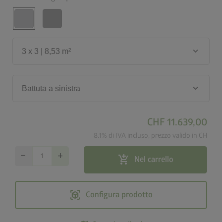
keyboard_arrow_down
3 x 3 | 8,53 m²
keyboard_arrow_down
Battuta a sinistra
CHF 11.639,00
8.1% di IVA incluso, prezzo valido in CH
remove
add
add_shopping_cart
Nel carrello
view_in_ar
Configura prodotto