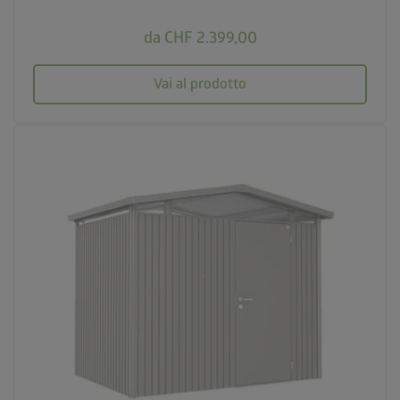
da CHF 2.399,00
Vai al prodotto
palette
3 varianti di colore