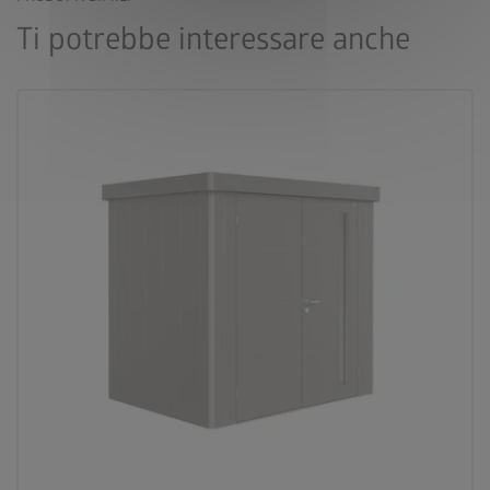
Ti potrebbe interessare anche
palette
3 varianti di colore
deployed_code