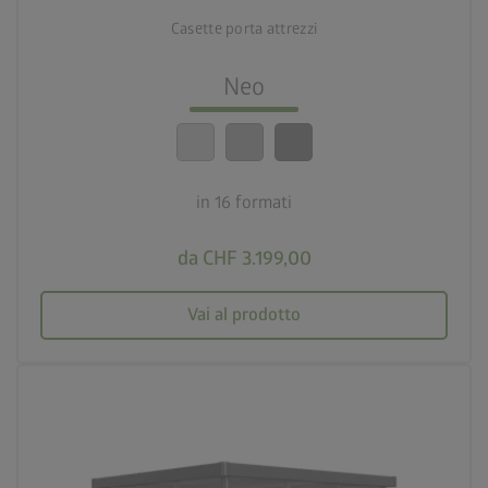
16 formati
Casette porta attrezzi
lock_person
Standard di sicurezza elevatissimi
Neo
calendar_month
20 anni di garanzia
in 16 formati
da CHF 3.199,00
Vai al prodotto