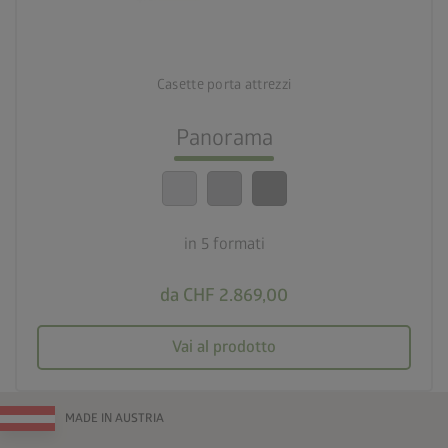
deployed_code
5 formati
Casette porta attrezzi
lock_person
Standard di sicurezza elevatissimi
Panorama
calendar_month
20 anni di garanzia
in 5 formati
da CHF 2.869,00
Vai al prodotto
MADE IN AUSTRIA