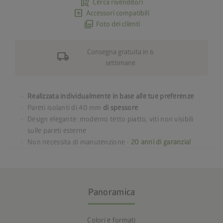
map_search
Cerca rivenditori
add_box
Accessori compatibili
photo_library
Foto dei clienti
Consegna gratuita in 6
local_shipping
settimane
Realizzata individualmente in base alle tue preferenze
Pareti isolanti di 40 mm
di spessore
Design elegante: moderno tetto piatto, viti non visibili
sulle pareti esterne
Non necessita di manutenzione -
20 anni di garanzia!
Panoramica
Colori e formati