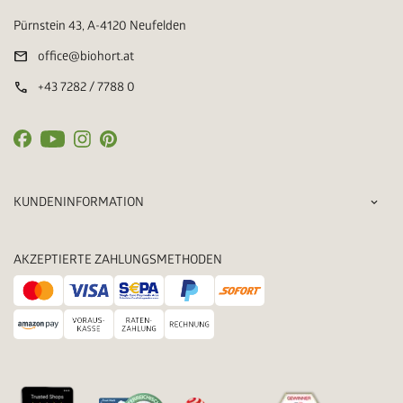
Pürnstein 43, A-4120 Neufelden
mail
office@biohort.at
call
+43 7282 / 7788 0
KUNDENINFORMATION
AKZEPTIERTE ZAHLUNGSMETHODEN